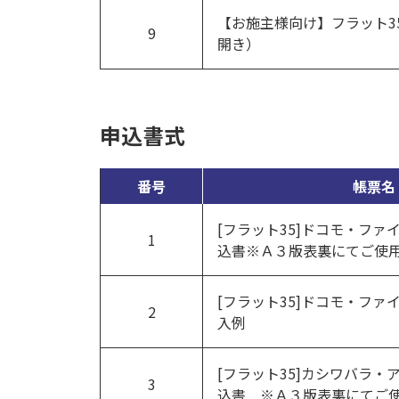
【お施主様向け】フラット3
9
開き）
申込書式
番号
帳票名
[フラット35]ドコモ・フ
1
込書※Ａ３版表裏にてご使
[フラット35]ドコモ・フ
2
入例
[フラット35]カシワバラ・
3
込書 ※Ａ３版表裏にてご