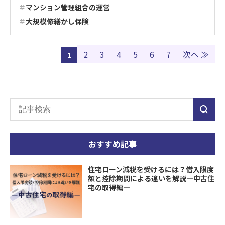
マンション管理組合の運営
大規模修繕かし保険
2
3
4
5
6
7
次へ ≫
1
おすすめ記事
住宅ローン減税を受けるには？借入限度
額と控除期間による違いを解説―中古住
宅の取得編―