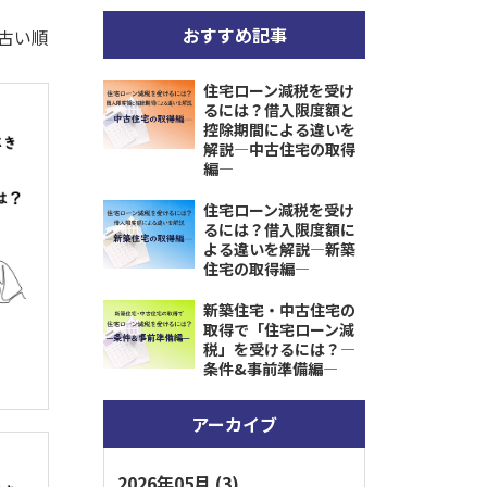
おすすめ記事
古い順
住宅ローン減税を受け
るには？借入限度額と
控除期間による違いを
解説―中古住宅の取得
編―
住宅ローン減税を受け
るには？借入限度額に
よる違いを解説―新築
住宅の取得編―
新築住宅・中古住宅の
取得で「住宅ローン減
税」を受けるには？―
条件&事前準備編―
アーカイブ
2026年05月 (3)