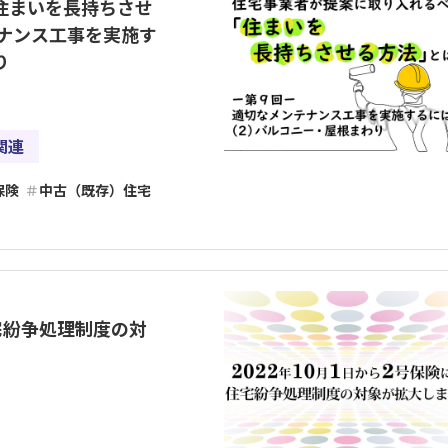
住まいを長持ちさせ
ナンス工事を実施す
り
関連
保険
中古（既存）住宅
宅紛争処理制度の対