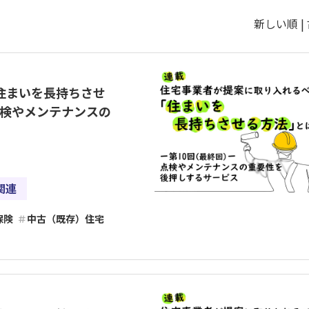
新しい順 |
住まいを長持ちさせ
点検やメンテナンスの
関連
保険
中古（既存）住宅