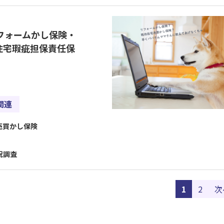
フォームかし保険・
住宅瑕疵担保責任保
関連
売買かし保険
況調査
1
2
次